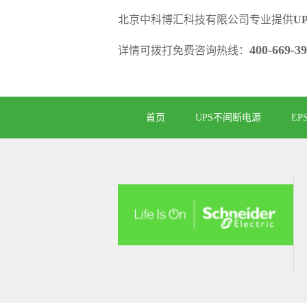
北京中科博汇科技有限公司专业提供
U
400-669-3
详情可拨打免费咨询热线：
首页
UPS不间断电源
EP