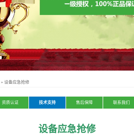
»
设备应急抢修
资质认证
技术支持
售后保障
联系我们
设备应急抢修