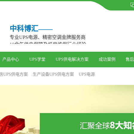
中科博汇——
专业UPS电源、精密空调金牌服务商
10余年供电保障及机房维保行业经验
产品中心
UPS学堂
UPS供电解决方案
成功案例
售后
房UPS供电方案
生产设备UPS供电方案
UPS电源