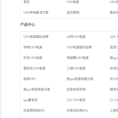
首页
UPS电源
UPS
UPS供电解决方案
成功案例
售后
产品中心
UPS电源国际品牌
山特UPS电源
APC
伊顿UPS电源
UPS电源国内品牌
宝星U
科华UPS电源
英威腾UPS电源
按up
模块化UPS电源
三相UPS电源
在线
船用UPS
按ups电源容量分类
中小功
按ups电源用途分类
信息机房供电
精密
ups蓄电池
12V UPS电池
2V 
应急照明用EPS
水泵风机用EPS
三相