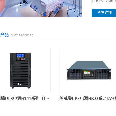
信息化、精密化
查看详情
门产品
/ HOT PRODUCTS
腾UPS电源HT11系列（1～
英威腾UPS电源HR33系25kVA
3kVA）
架式