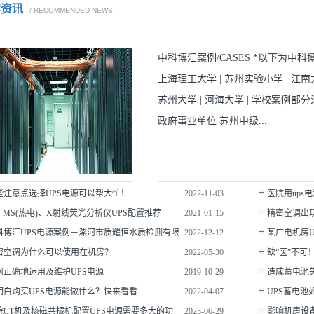
荐资讯
/ RECOMMENDED NEWS
中科博汇案例/CASES *以下为中
上海理工大学 | 苏州实验小学 | 江南大
苏州大学 | 河海大学 | 学校案例部
政府事业单位 苏州中级...
些注意点选择UPS电源可以帮大忙！
2022-11-03
医院用ups
CP-MS(热电)、X射线荧光分析仪UPS配置推荐
2021-01-15
精密空调出
科博汇UPS电源案例－漯河市质耀恒水质检测有限
2022-12-12
某广电机房U
密空调为什么可以使用在机房？
2022-05-30
缺“医”不可
何正确地运用及维护UPS电源
2019-10-29
造成蓄电池
明白购买UPS电源能做什么？快来看看
2022-04-07
UPS蓄电池
院CT机及核磁共振机配置UPS电源需要多大的功
2023-06-29
影响机房设