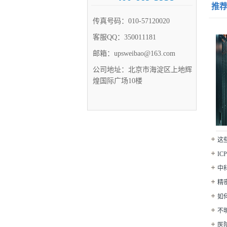
推
传真号码：
010-57120020
客服QQ：
350011181
邮箱：
upsweibao@163.com
公司地址：
北京市海淀区上地辉
煌国际广场10楼
这
I
中
公司
精
如
不
医