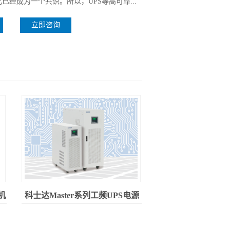
已经成为一个共识。所以，UPS等高可靠...
立即咨询
机
科士达Master系列工频UPS电源
（6-30KVA）