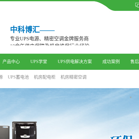
中科博汇——
专业UPS电源、精密空调金牌服务商
10余年供电保障及机房维保行业经验
产品中心
UPS学堂
UPS供电解决方案
成功案例
售后
源
UPS蓄电池
机房配电柜
机房精密空调