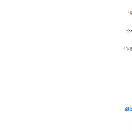
*
公
采
*
跟