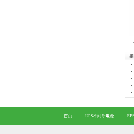
相
首页
UPS不间断电源
EP