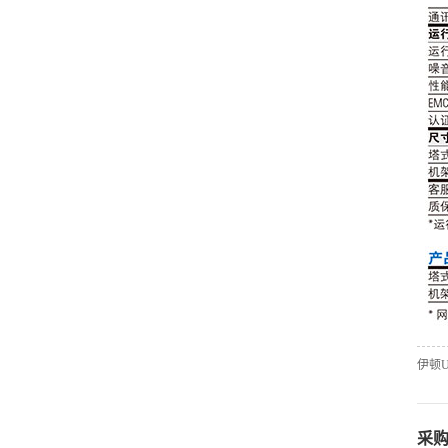
伊顿U
采